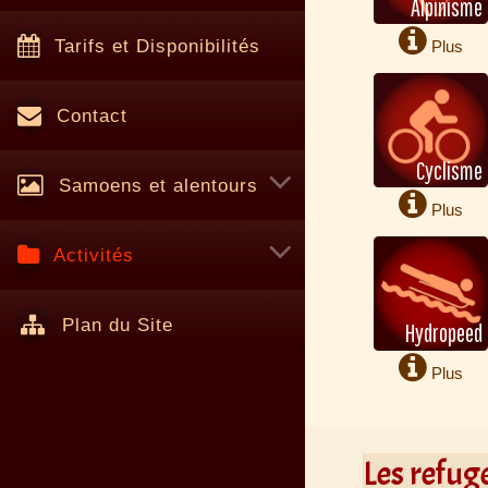
Alpinisme
Tarifs et Disponibilités
Plus
d'infos
Contact
Cyclisme
Samoens et alentours
Plus
d'infos
Activités
Plan du Site
Hydropeed
Plus
d'infos
Les refug