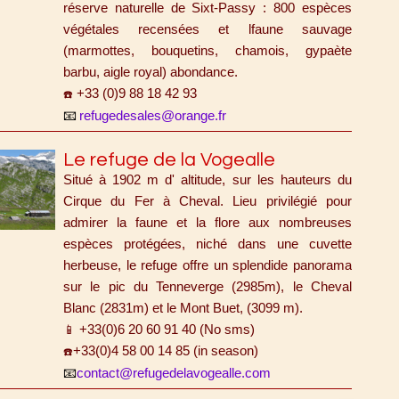
réserve naturelle de Sixt-Passy : 800 espèces
végétales recensées et lfaune sauvage
(marmottes, bouquetins, chamois, gypaète
barbu, aigle royal) abondance.
+33 (0)9 88 18 42 93
☎️
refugedesales@orange.fr
📧
Le refuge de la Vogealle
Situé à 1902 m d' altitude, sur les hauteurs du
Cirque du Fer à Cheval. Lieu privilégié pour
admirer la faune et la flore aux nombreuses
espèces protégées, niché dans une cuvette
herbeuse, le refuge offre un splendide panorama
sur le pic du Tenneverge (2985m), le Cheval
Blanc (2831m) et le Mont Buet, (3099 m).
+33(0)6 20 60 91 40 (No sms)
📱
+33(0)4 58 00 14 85 (in season)
☎️
contact@refugedelavogealle.com
📧