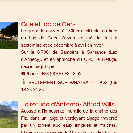
Gite et lac de Gers
Le gite et le couvert à 1500m d' altitude, au bord
du Lac de Gers. Ouvert en été de Juin à
septembre et de décembre à avril en hiver.
Sur le GR96, de Samoëns à Samance (Lac
d'Annecy), et en approche du GR5, le Refuge,
cadre magnifique .
☎️
Phone : +33 (0)9 87 88 18 69
📱
SEULEMENT SUR WHATSAPP : +33 (0)6
13 96 24 25
Le refuge d'Anterne- Alfred Wills
Adossé à l’imposante muraille de la chaîne des
Fiz, dans un large et verdoyant alpage traversé
par un torrent aux eaux limpides et fraîches.
Etape incontournable du GR5, du tour des Fiz ou