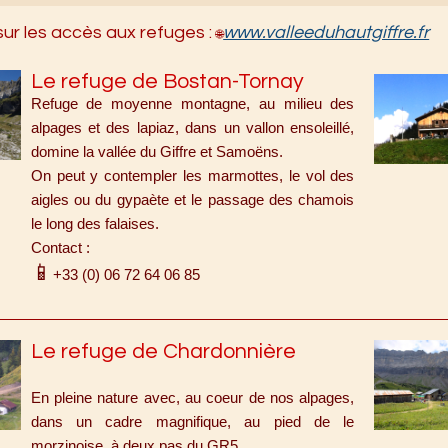
sur les accès aux refuges :
www.valleeduhautgiffre.fr
🌐
Le refuge de Bostan-Tornay
Refuge de moyenne montagne, au milieu des
alpages et des lapiaz, dans un vallon ensoleillé,
domine la vallée du Giffre et Samoëns.
On peut y contempler les marmottes, le vol des
aigles ou du gypaète et le passage des chamois
le long des falaises.
Contact :
📱
+33 (0) 06 72 64 06 85
Le refuge de Chardonnière
En pleine nature avec, au coeur de nos alpages,
dans un cadre magnifique, au pied de le
morzinoise, à deux pas du GR5.