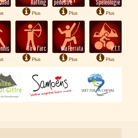
Quad
Rafting
pédestre
Spéléologie
us
Plus
Plus
Plus
s
d'infos
d'infos
d'infos
ennis
Tir à l'arc
Via Ferrata
V.T.T
us
Plus
Plus
Plus
s
d'infos
d'infos
d'infos