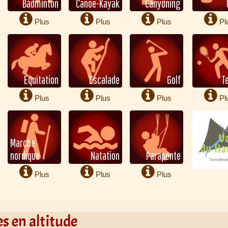
Badminton
Canoë-Kayak
Canyoning
Plus
Plus
Plus
Pl
d'infos
d'infos
d'infos
d'info
Equitation
Escalade
Golf
T
Plus
Plus
Plus
Pl
d'infos
d'infos
d'infos
d'info
Marche
nordique
Natation
Parapente
Plus
Plus
Plus
d'infos
d'infos
d'infos
es en altitude