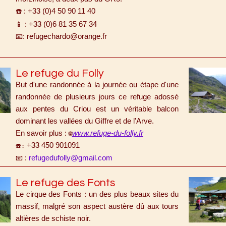
: +33 (0)4 50 90 11 40
☎️
: +33 (0)6 81 35 67 34
📱
: refugechardo@orange.fr
📧
Le refuge du Folly
But d'une randonnée à la journée ou étape d'une
randonnée de plusieurs jours ce refuge adossé
aux pentes du Criou est un véritable balcon
dominant les vallées du Giffre et de l'Arve.
En savoir plus :
www.refuge-du-folly.fr
🌐
+33 450 901091
☎️
:
:
refugedufolly@gmail.com
📧
Le refuge des Fonts
Le cirque des Fonts : un des plus beaux sites du
massif, malgré son aspect austère dû aux tours
altières de schiste noir.