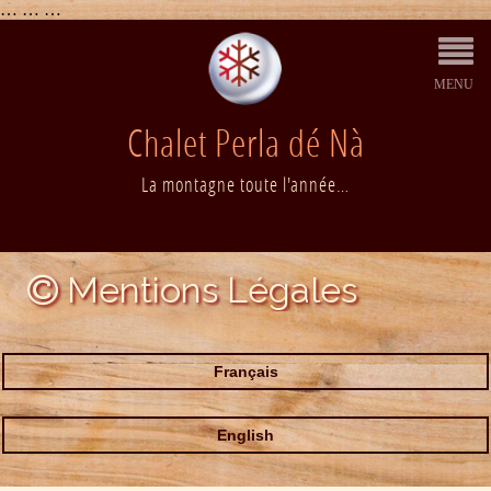
…
… …
Chalet Perla dé Nà
Accueil
La montagne toute l'année…
Le chalet
Mentions Légales
Galerie Photos
Accès
Français
Tarifs et Disponibilités
English
Contact